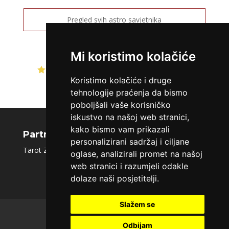
TEHNIKE:
sudbinske karte, anđeoske poruke
Pregled svih astro savjetnika
Broj tel: 064/600-600
tel:0,93€ - mob:1,12€ min
Mi koristimo kolačiće
Ocjena:
4.5 / 5 (391 ocjena)
Koristimo kolačiće i druge
VESNA
/ Kod 05
tehnologije praćenja da bismo
Tarot savjetnik je slobodan
poboljšali vaše korisničko
TEHNIKE:
numerologija, anđeoski i ljubavni tarot, visak, yi
iskustvo na našoj web stranici,
ching, knjiga promjena mudrosti, rune, izrada runskih
kako bismo vam prikazali
amajlija
Partnerski portali
personalizirani sadržaj i ciljane
Broj tel: 064/600-600
Tarot Zlatna Zora
|
Sms tarot
|
Moj Tarot
|
Tarot.hr
oglase, analizirali promet na našoj
tel:0,93€ - mob:1,12€ min
web stranici i razumjeli odakle
dolaze naši posjetitelji.
Slažem se
O nama
Polica privatnosti
Uvjeti korištenja
Kontakt
Odbijam