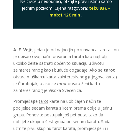
Ne živite u nedoumici, otkrijte pravu istinu samo
jednim pozivom. Cijena razgovora:
tel:0,93€ -
mob:1,12€ min
.
A. E. Vejt
, jedan je od najboljih poznavaoca tarota i on
je opisao ovaj način otvaranja tarota kao najbolji
ukoliko želite saznati općenito situaciju u životu
zainteresiranog kao i buduće događaje. Ako se
tarot
otvara muškarcu karta zainteresiranog (njegova karta)
je Čarobnjak, a ako se
tarot
otvara ženi karta
zainteresiranog je Visoka Svećenica.
Promiješajte
tarot
karte na uobičajen način te
podijelite sedam karata s licem prema dolje u jednu
grupu. Ponovite postupak još pet puta, tako da
dobijete ukupno šest grupa po sedam karata. Sada
uzmite prvu skupinu tarot karata, promiješajte ih i