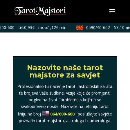
600-600
tel:0,93€ - mob:1,12€ min
0590/40-602
53,10 де
Nazovite naše tarot
majstore za savjet
Profesionalno tumačenje tarot i astroloških karata
te brojeva vaše sudbine. Vizije koje će promjeniti
pogled na život i probleme s kojima se
svakodnevno nosite. Nazovite najjeftiniju tarot
liniju na broj
064/600-600
i poslušajte savjete
poznatih tarot majstora, astrologa i numerologa.