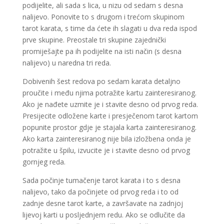
podijelite, ali sada s lica, u nizu od sedam s desna
nalijevo. Ponovite to s drugom i trećom skupinom
tarot karata, s time da ćete ih slagati u dva reda ispod
prve skupine. Preostale tri skupine zajednički
promiješajte pa ih podijelite na isti način (s desna
nalijevo) u naredna tri reda.
Dobivenih šest redova po sedam karata detaljno
proučite i među njima potražite kartu zainteresiranog.
Ako je nađete uzmite je i stavite desno od prvog reda.
Presijecite odložene karte i presječenom tarot kartom
popunite prostor gdje je stajala karta zainteresiranog.
Ako karta zainteresiranog nije bila izložbena onda je
potražite u špilu, izvucite je i stavite desno od prvog
gornjeg reda.
Sada počinje tumačenje tarot karata i to s desna
nalijevo, tako da počinjete od prvog reda i to od
zadnje desne tarot karte, a završavate na zadnjoj
lijevoj karti u posljednjem redu. Ako se odlučite da