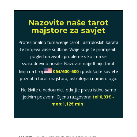
Nazovite naše tarot
majstore za savjet
Profesionalno tumačenje tarot i astroloških karata
te brojeva vaše sudbine. Vizije koje će promjeniti
pogled na život i probleme s kojima se
svakodnevno nosite. Nazovite najjeftiniju tarot
liniju na broj
064/600-600
i poslušajte savjete
poznatih tarot majstora, astrologa i numerologa.
Ne živite u nedoumici, otkrijte pravu istinu samo
jednim pozivom. Cijena razgovora:
tel:0,93€ -
mob:1,12€ min
.
LUCIJA
/ Kod #136
Tarot savjetnik je zauzet
TEHNIKE:
sudbinske karte, anđeoske poruke