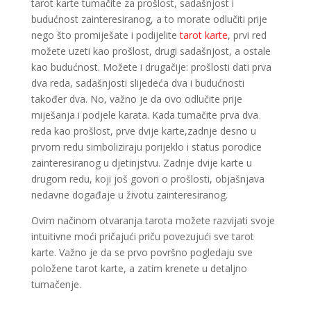
tarot karte tumačite za prošlost, sadašnjost i
budućnost zainteresiranog, a to morate odlučiti prije
nego što promiješate i podijelite
tarot karte
, prvi red
možete uzeti kao prošlost, drugi sadašnjost, a ostale
kao budućnost. Možete i drugačije: prošlosti dati prva
dva reda, sadašnjosti slijedeća dva i budućnosti
također dva. No, važno je da ovo odlučite prije
miješanja i podjele karata. Kada tumačite prva dva
reda kao prošlost, prve dvije karte,zadnje desno u
prvom redu simboliziraju porijeklo i status porodice
zainteresiranog u djetinjstvu. Zadnje dvije karte u
drugom redu, koji još govori o prošlosti, objašnjava
nedavne događaje u životu zainteresiranog.
Ovim načinom otvaranja tarota možete razvijati svoje
intuitivne moći pričajući priču povezujući sve tarot
karte. Važno je da se prvo površno pogledaju sve
položene tarot karte, a zatim krenete u detaljno
tumačenje.