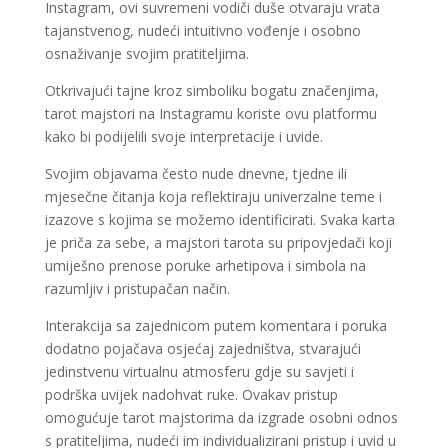
Instagram, ovi suvremeni vodiči duše otvaraju vrata
tajanstvenog, nudeći intuitivno vođenje i osobno
osnaživanje svojim pratiteljima.
Otkrivajući tajne kroz simboliku bogatu značenjima,
tarot majstori na Instagramu koriste ovu platformu
kako bi podijelili svoje interpretacije i uvide.
Svojim objavama često nude dnevne, tjedne ili
mjesečne čitanja koja reflektiraju univerzalne teme i
izazove s kojima se možemo identificirati. Svaka karta
je priča za sebe, a majstori tarota su pripovjedači koji
umiješno prenose poruke arhetipova i simbola na
razumljiv i pristupačan način.
Interakcija sa zajednicom putem komentara i poruka
dodatno pojačava osjećaj zajedništva, stvarajući
jedinstvenu virtualnu atmosferu gdje su savjeti i
podrška uvijek nadohvat ruke. Ovakav pristup
omogućuje tarot majstorima da izgrade osobni odnos
s pratiteljima, nudeći im individualizirani pristup i uvid u