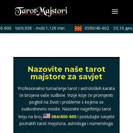
0-600
tel:0,93€ - mob:1,12€ min
0590/40-602
53,10 ден./
Nazovite naše tarot
majstore za savjet
Profesionalno tumačenje tarot i astroloških karata
te brojeva vaše sudbine. Vizije koje će promjeniti
pogled na život i probleme s kojima se
svakodnevno nosite. Nazovite najjeftiniju tarot
liniju na broj
064/600-600
i poslušajte savjete
poznatih tarot majstora, astrologa i numerologa.