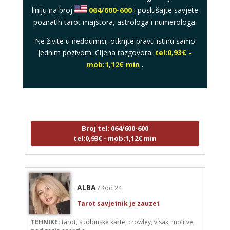
liniju na broj
064/600-600
i poslušajte savjete
poznatih tarot majstora, astrologa i numerologa.
Ne živite u nedoumici, otkrijte pravu istinu samo
jednim pozivom. Cijena razgovora:
tel:0,93€ -
mob:1,12€ min
.
STOJA
/ Kod 31
Tarot savjetnik je zauzet
TEHNIKE:
kristalna kugla, tarot, vidovitost, visak
Broj tel: 064/600-600
tel:0,93€ - mob:1,12€ min
ALBA
/ Kod 24
Tarot savjetnik je zauzet
TEHNIKE:
tarot, sudbinske karte, crowley, visak, molitve,
podizanje energije