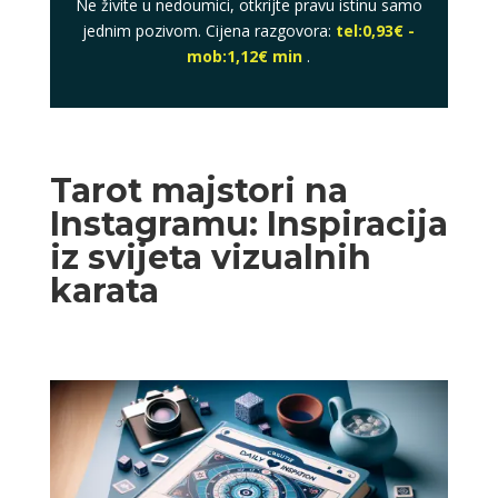
Ne živite u nedoumici, otkrijte pravu istinu samo
jednim pozivom. Cijena razgovora:
tel:0,93€ -
mob:1,12€ min
.
Tarot majstori na
Instagramu: Inspiracija
iz svijeta vizualnih
karata