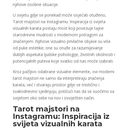
njihove osobne situacije.
U svijetu gdje se ponekad može osjećati otuđeno,
Tarot majstori na Instagramu: Inspiracija iz svijeta
vizualnih karata postaju most koji povezuje tajne
starodrevne mudrosti s modernom potragom za
značenjem. Njihove vizualno privlačne objave su više
od puke estetike; one su oruđe za razumijevanje
dubljih aspekata ljudske psihologije, životnih okolnosti i
potencijalnih puteva koje svatko od nas može izabrati.
Kroz pažljivo odabrane vizualne elemente, ovi moderni
tarot majstori ne samo da interpretiraju značenja
karata, već i stvaraju prostor gdje se mistično i
svakodnevno sjedinjuju, potičući nas da se suočimo sa
svijetom oko sebe na nov i osviješten način.
Tarot majstori na
Instagramu: Inspiracija iz
svijeta vizualnih karata