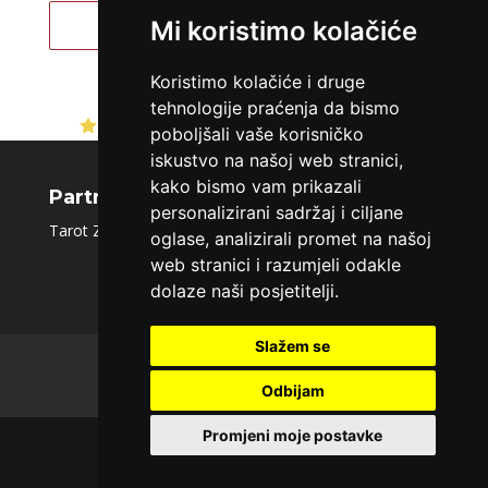
Broj tel: 064/600-600
Pregled svih astro savjetnika
Mi koristimo kolačiće
tel:0,93€ - mob:1,12€ min
Koristimo kolačiće i druge
tehnologije praćenja da bismo
Ocjena:
4.7 / 5 (314 ocjena)
ALBA
poboljšali vaše korisničko
/ Kod 24
iskustvo na našoj web stranici,
Tarot savjetnik je zauzet
kako bismo vam prikazali
Partnerski portali
TEHNIKE:
tarot, sudbinske karte, crowley, visak, molitve,
personalizirani sadržaj i ciljane
podizanje energije
Tarot Zlatna Zora
|
Sms tarot
|
Moj Tarot
|
Tarot.hr
oglase, analizirali promet na našoj
Broj tel: 064/600-600
web stranici i razumjeli odakle
tel:0,93€ - mob:1,12€ min
dolaze naši posjetitelji.
Slažem se
O nama
Polica privatnosti
EVITA
/ Kod 52
Uvjeti korištenja
Kontakt
Odbijam
Tarot savjetnik je slobodan
Promjeni moje postavke
TEHNIKE:
tarot
Maratela mreže d.o.o., 072/700700 +18