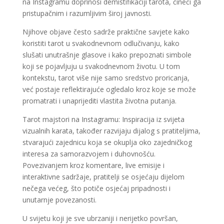
na Instagramu doprinosi demistifikaciji tarota, čineći ga
pristupačnim i razumljivim široj javnosti.
Njihove objave često sadrže praktične savjete kako
koristiti tarot u svakodnevnom odlučivanju, kako
slušati unutrašnje glasove i kako prepoznati simbole
koji se pojavljuju u svakodnevnom životu. U tom
kontekstu, tarot više nije samo sredstvo proricanja,
već postaje reflektirajuće ogledalo kroz koje se može
promatrati i unaprijediti vlastita životna putanja.
Tarot majstori na Instagramu: Inspiracija iz svijeta
vizualnih karata, također razvijaju dijalog s pratiteljima,
stvarajući zajednicu koja se okuplja oko zajedničkog
interesa za samorazvojem i duhovnošću.
Povezivanjem kroz komentare, live emisije i
interaktivne sadržaje, pratitelji se osjećaju dijelom
nečega većeg, što potiče osjećaj pripadnosti i
unutarnje povezanosti.
U svijetu koji je sve ubrzaniji i nerijetko površan,