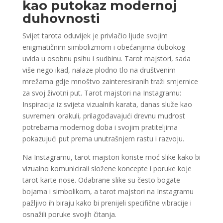
kao putokaz modernoj
duhovnosti
Svijet tarota oduvijek je privlačio ljude svojim
enigmatičnim simbolizmom i obećanjima dubokog
uvida u osobnu psihu i sudbinu. Tarot majstori, sada
više nego ikad, nalaze plodno tlo na društvenim
mrežama gdje mnoštvo zainteresiranih traži smjernice
za svoj životni put. Tarot majstori na Instagramu:
Inspiracija iz svijeta vizualnih karata, danas služe kao
suvremeni orakuli, prilagođavajući drevnu mudrost
potrebama modernog doba i svojim pratiteljima
pokazujući put prema unutrašnjem rastu i razvoju.
Na Instagramu, tarot majstori koriste moć slike kako bi
vizualno komunicirali složene koncepte i poruke koje
tarot karte nose. Odabrane slike su često bogate
bojama i simbolikom, a tarot majstori na Instagramu
pažljivo ih biraju kako bi prenijeli specifične vibracije i
osnažili poruke svojih čitanja.