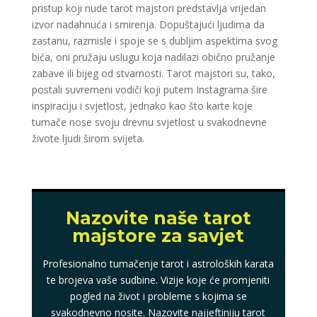
pristup koji nude tarot majstori predstavlja vrijedan
izvor nadahnuća i smirenja. Dopuštajući ljudima da
zastanu, razmisle i spoje se s dubljim aspektima svog
bića, oni pružaju uslugu koja nadilazi obično pružanje
zabave ili bijeg od stvarnosti. Tarot majstori su, tako,
postali suvremeni vodiči koji putem Instagrama šire
inspiraciju i svjetlost, jednako kao što karte koje
tumače nose svoju drevnu svjetlost u svakodnevne
živote ljudi širom svijeta.
Nazovite naše tarot
majstore za savjet
Profesionalno tumačenje tarot i astroloških karata
te brojeva vaše sudbine. Vizije koje će promjeniti
pogled na život i probleme s kojima se
svakodnevno nosite. Nazovite najjeftiniju tarot