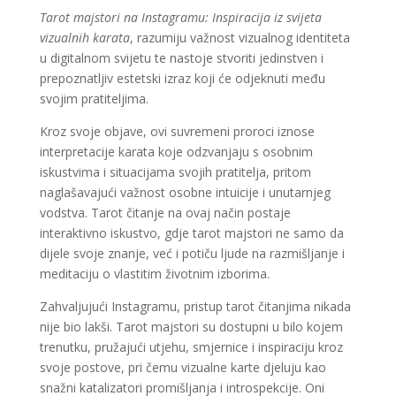
Tarot majstori na Instagramu: Inspiracija iz svijeta
vizualnih karata
, razumiju važnost vizualnog identiteta
u digitalnom svijetu te nastoje stvoriti jedinstven i
prepoznatljiv estetski izraz koji će odjeknuti među
svojim pratiteljima.
Kroz svoje objave, ovi suvremeni proroci iznose
interpretacije karata koje odzvanjaju s osobnim
iskustvima i situacijama svojih pratitelja, pritom
naglašavajući važnost osobne intuicije i unutarnjeg
vodstva. Tarot čitanje na ovaj način postaje
interaktivno iskustvo, gdje tarot majstori ne samo da
dijele svoje znanje, već i potiču ljude na razmišljanje i
meditaciju o vlastitim životnim izborima.
Zahvaljujući Instagramu, pristup tarot čitanjima nikada
nije bio lakši. Tarot majstori su dostupni u bilo kojem
trenutku, pružajući utjehu, smjernice i inspiraciju kroz
svoje postove, pri čemu vizualne karte djeluju kao
snažni katalizatori promišljanja i introspekcije. Oni