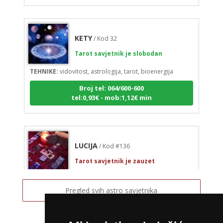
KETY
/ Kod 32
Tarot savjetnik je slobodan
TEHNIKE:
vidovitost, astrologija, tarot, bioenergija
Broj tel: 064/600-600
tel:0,93€ - mob:1,12€ min
LUCIJA
/ Kod #136
Tarot savjetnik je zauzet
TEHNIKE:
sudbinske karte, anđeoske poruke
Pregled svih astro savjetnika
Broj tel: 064/600-600
tel:0,93€ - mob:1,12€ min