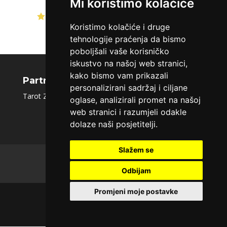
Mi koristimo kolačiće
Ocjena:
4.8 / 5 (358 ocjena)
Koristimo kolačiće i druge
STOJA
/ Kod 31
tehnologije praćenja da bismo
Tarot savjetnik je slobodan
poboljšali vaše korisničko
TEHNIKE:
kristalna kugla, tarot, vidovitost, visak
iskustvo na našoj web stranici,
kako bismo vam prikazali
Broj tel: 064/600-600
Partnerski portali
personalizirani sadržaj i ciljane
tel:0,93€ - mob:1,12€ min
Tarot Zlatna Zora
|
Sms tarot
|
Moj Tarot
|
Tarot.hr
oglase, analizirali promet na našoj
web stranici i razumjeli odakle
dolaze naši posjetitelji.
AZRA
/ Kod 02
Slažem se
Tarot savjetnik je slobodan
O nama
Polica privatnosti
Uvjeti korištenja
Kontakt
Odbijam
TEHNIKE:
visak, tarot, vidovitost, ljubavna predviđanja
Broj tel: 064/600-600
Promjeni moje postavke
tel:0,93€ - mob:1,12€ min
Maratela mreže d.o.o., 072/700700 +18