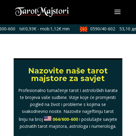
600-600
tel:0,93€ - mob:1,12€ min
0590/40-602
53,10 де
Nazovite naše tarot
majstore za savjet
Profesionalno tumačenje tarot i astroloških karata
te brojeva vaše sudbine. Vizije koje će promjeniti
pogled na život i probleme s kojima se
svakodnevno nosite. Nazovite najjeftiniju tarot
liniju na broj
064/600-600
i poslušajte savjete
poznatih tarot majstora, astrologa i numerologa.