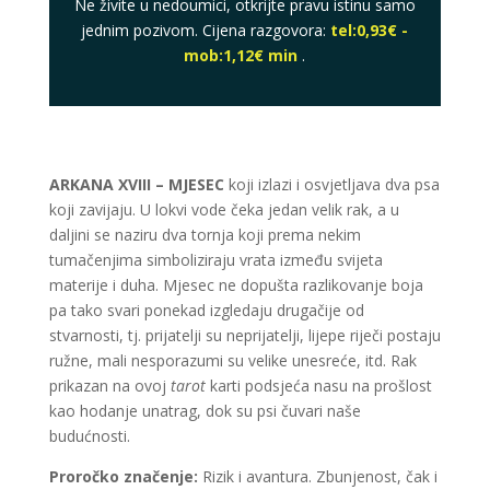
Ne živite u nedoumici, otkrijte pravu istinu samo
jednim pozivom. Cijena razgovora:
tel:0,93€ -
mob:1,12€ min
.
ARKANA XVIII – MJESEC
koji izlazi i osvjetljava dva psa
koji zavijaju. U lokvi vode čeka jedan velik rak, a u
daljini se naziru dva tornja koji prema nekim
tumačenjima simboliziraju vrata između svijeta
materije i duha. Mjesec ne dopušta razlikovanje boja
pa tako svari ponekad izgledaju drugačije od
stvarnosti, tj. prijatelji su neprijatelji, lijepe riječi postaju
ružne, mali nesporazumi su velike unesreće, itd. Rak
prikazan na ovoj
tarot
karti podsjeća nasu na prošlost
kao hodanje unatrag, dok su psi čuvari naše
budućnosti.
Proročko značenje:
Rizik i avantura. Zbunjenost, čak i