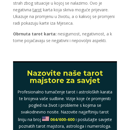
strah zbog situacije u kojoj se nalazimo. Ovo je
negativna
tarot
karta koja skriva moguće prijevare.
Ukazuje na promjenu u životu, a o kakvoj se promjeni
radi pokazuju karte iza Mjeseca.
Obrnuta tarot karta:
nesigurnost, negativnost, a k
tome pojačavaju se negativni i nepovoljni aspekti.
Nazovite naše tarot
majstore za savjet
Profesionalno tumačenje tarot i astroloških karata
te brojeva vaše sudbine. Vizije koje će promjeniti
pogled na život i probleme s kojima se
svakodnevno nosite. Nazovite najjeftiniju tarot
liniju na broj
064/600-600
i poslušajte savjete
poznatih tarot majstora, astrologa i numerologa.