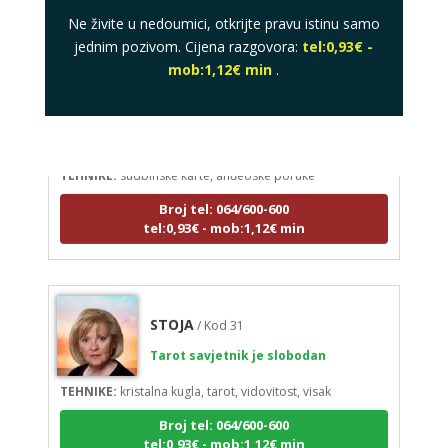
Ne živite u nedoumici, otkrijte pravu istinu samo
jednim pozivom. Cijena razgovora:
tel:0,93€ -
mob:1,12€ min
.
LUCIJA
/ Kod #136
Tarot savjetnik je zauzet
TEHNIKE:
sudbinske karte, anđeoske poruke
Broj tel: 064/600-600
tel:0,93€ - mob:1,12€ min
STOJA
/ Kod 31
Tarot savjetnik je slobodan
TEHNIKE:
kristalna kugla, tarot, vidovitost, visak
Broj tel: 064/600-600
tel:0,93€ - mob:1,12€ min