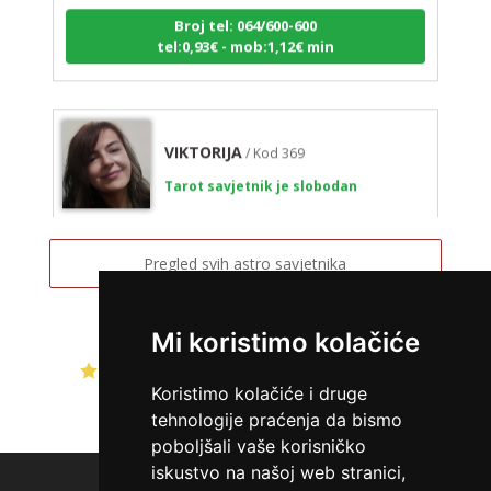
Broj tel: 064/600-600
tel:0,93€ - mob:1,12€ min
VIKTORIJA
/ Kod 369
Tarot savjetnik je slobodan
TEHNIKE:
astrologija, numerologija, tarot, radiestezija
Broj tel: 064/600-600
Pregled svih astro savjetnika
tel:0,93€ - mob:1,12€ min
Mi koristimo kolačiće
Ocjena:
4.6 / 5 (458 ocjena)
JANA
/ Kod 49
Koristimo kolačiće i druge
Tarot savjetnik je zauzet
tehnologije praćenja da bismo
poboljšali vaše korisničko
TEHNIKE:
tarot
iskustvo na našoj web stranici,
Broj tel: 064/600-600