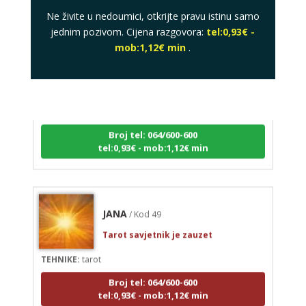
Ne živite u nedoumici, otkrijte pravu istinu samo
jednim pozivom. Cijena razgovora:
tel:0,93€ -
mob:1,12€ min
.
VIKTORIJA
/ Kod 369
Tarot savjetnik je slobodan
TEHNIKE:
astrologija, numerologija, tarot, radiestezija
Broj tel: 064/600-600
tel:0,93€ - mob:1,12€ min
JANA
/ Kod 49
Tarot savjetnik je zauzet
TEHNIKE:
tarot
Broj tel: 064/600-600
tel:0,93€ - mob:1,12€ min