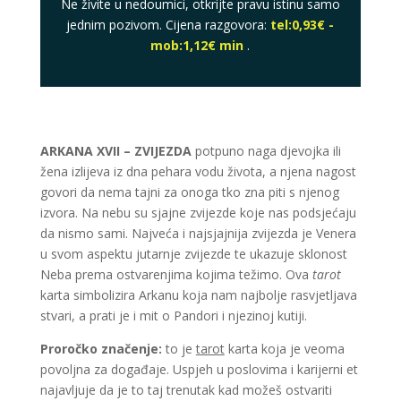
Ne živite u nedoumici, otkrijte pravu istinu samo
jednim pozivom. Cijena razgovora:
tel:0,93€ -
mob:1,12€ min
.
ARKANA XVII – ZVIJEZDA
potpuno naga djevojka ili
žena izlijeva iz dna pehara vodu života, a njena nagost
govori da nema tajni za onoga tko zna piti s njenog
izvora. Na nebu su sjajne zvijezde koje nas podsjećaju
da nismo sami. Najveća i najsjajnija zvijezda je Venera
u svom aspektu jutarnje zvijezde te ukazuje sklonost
Neba prema ostvarenjima kojima težimo. Ova
tarot
karta simbolizira Arkanu koja nam najbolje rasvjetljava
stvari, a prati je i mit o Pandori i njezinoj kutiji.
Proročko značenje:
to je
tarot
karta koja je veoma
povoljna za događaje. Uspjeh u poslovima i karijerni et
najavljuje da je to taj trenutak kad možeš ostvariti