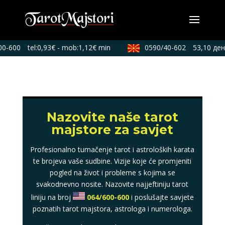
0-600
tel:0,93€ - mob:1,12€ min
0590/40-602
53,10 ден.
Nazovite naše tarot
majstore za savjet
Profesionalno tumačenje tarot i astroloških karata
te brojeva vaše sudbine. Vizije koje će promjeniti
pogled na život i probleme s kojima se
svakodnevno nosite. Nazovite najjeftiniju tarot
liniju na broj
064/600-600
i poslušajte savjete
poznatih tarot majstora, astrologa i numerologa.