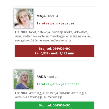
MAJA
/ Kod 04
Tarot savjetnik je zauzet
TEHNIKE:
tarot, detekcija i skidanje uroka, vidovitost,
visak, sudbinske karte, numerologija, energija na daljinu,
energetsko čišćenje aure, anđeoske karte
Broj tel: 064/600-600
tel:0,93€ - mob:1,12€ min
RADA
/ Kod 79
Tarot savjetnik je slobodan
TEHNIKE:
astrologija, sinastrija, horarna astrologija,
karmička astrologija, numerologija
Broj tel: 064/600-600
tel:0,93€ - mob:1,12€ min