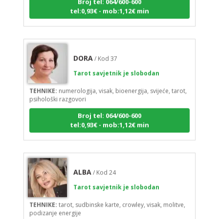
tel:0,93€ - mob:1,12€ min
DORA
/ Kod 37
Tarot savjetnik je slobodan
TEHNIKE:
numerologija, visak, bioenergija, svijeće, tarot,
psihološki razgovori
Broj tel: 064/600-600
tel:0,93€ - mob:1,12€ min
ALBA
/ Kod 24
Tarot savjetnik je slobodan
TEHNIKE:
tarot, sudbinske karte, crowley, visak, molitve,
podizanje energije