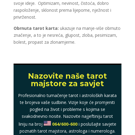
svoje ideje. Optimizam, nevinost, čistoća, dobro
raspoloženje, sklonost prema lijepome, nježnost i
privrženost.
Obrnuta tarot karta:
ukazuje na manje-više obrnuto
značenje, a to je nesreća, glupost, zloba, pesimizam,
bolest, propast za zlonamjerne.
Nazovite naše tarot
majstore za savjet
Profesionalno tumačenje tarot i astroloških karata
te brojeva vaše sudbine. Vizije koje će promjeniti
pogled na život i probleme s kojima se
svakodnevno nosite. Nazovite najjeftiniju tarot
liniju na broj
064/600-600
i poslušajte savjete
poznatih tarot majstora, astrologa i numerologa.