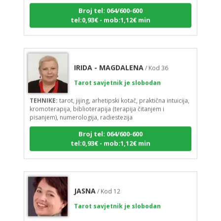
Broj tel: 064/600-600
tel:0,93€ - mob:1,12€ min
IRIDA - MAGDALENA
/ Kod 36
Tarot savjetnik je slobodan
TEHNIKE:
tarot, jijing, arhetipski kotač, praktična intuicija,
kromoterapija, biblioterapija (terapija čitanjem i
pisanjem), numerologija, radiestezija
Broj tel: 064/600-600
tel:0,93€ - mob:1,12€ min
JASNA
/ Kod 12
Tarot savjetnik je slobodan
TEHNIKE:
numerologija, visak, nebeski krug, tarot