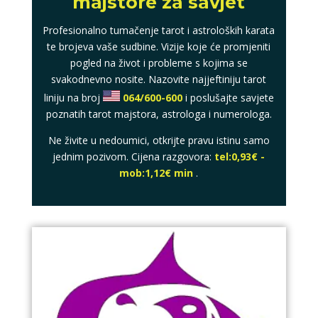
majstore za savjet
Profesionalno tumačenje tarot i astroloških karata
te brojeva vaše sudbine. Vizije koje će promjeniti
pogled na život i probleme s kojima se
svakodnevno nosite. Nazovite najjeftiniju tarot
liniju na broj
064/600-600
i poslušajte savjete
poznatih tarot majstora, astrologa i numerologa.
Ne živite u nedoumici, otkrijte pravu istinu samo
jednim pozivom. Cijena razgovora:
tel:0,93€ -
mob:1,12€ min
.