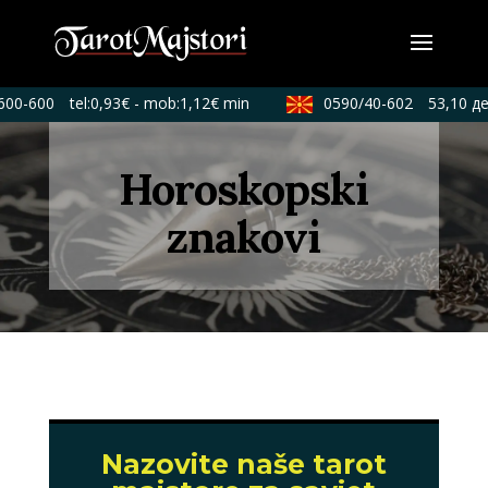
600-600
tel:0,93€ - mob:1,12€ min
0590/40-602
53,10 ден
Horoskopski
znakovi
Nazovite naše tarot