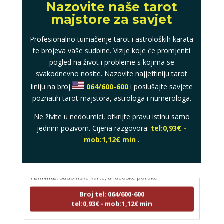
Nazovite naše tarot
majstore za savjet
Profesionalno tumačenje tarot i astroloških karata
te brojeva vaše sudbine. Vizije koje će promjeniti
pogled na život i probleme s kojima se
svakodnevno nosite. Nazovite najjeftiniju tarot
liniju na broj
064/600-600
i poslušajte savjete
poznatih tarot majstora, astrologa i numerologa.
Ne živite u nedoumici, otkrijte pravu istinu samo
jednim pozivom. Cijena razgovora:
tel:0,93€ -
LUCIJA
mob:1,12€ min
.
/ Kod #136
Tarot savjetnik je zauzet
TEHNIKE:
sudbinske karte, anđeoske poruke
Broj tel: 064/600-600
tel:0,93€ - mob:1,12€ min