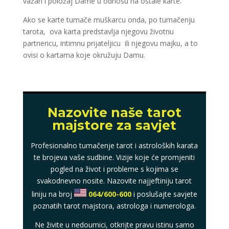
važan i položaj Dame u odnosu na ostale karte.
Ako se karte tumače muškarcu onda, po tumačenju
tarota, ova karta predstavlja njegovu životnu
partnericu, intimnu prijateljicu ili njegovu majku, a to
ovisi o kartama koje okružuju Damu.
Nazovite naše tarot
majstore za savjet
Profesionalno tumačenje tarot i astroloških karata
te brojeva vaše sudbine. Vizije koje će promjeniti
pogled na život i probleme s kojima se
svakodnevno nosite. Nazovite najjeftiniju tarot
liniju na broj
064/600-600
i poslušajte savjete
poznatih tarot majstora, astrologa i numerologa.
Ne živite u nedoumici, otkrijte pravu istinu samo