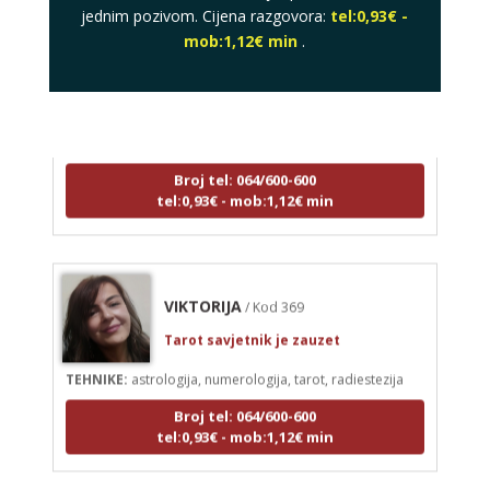
jednim pozivom. Cijena razgovora:
tel:0,93€ -
mob:1,12€ min
.
DENI
/ Kod 15
Tarot savjetnik je zauzet
TEHNIKE:
tarot, tarot marseille, ljubavni tarot, visak
Broj tel: 064/600-600
tel:0,93€ - mob:1,12€ min
VIKTORIJA
/ Kod 369
Tarot savjetnik je zauzet
TEHNIKE:
astrologija, numerologija, tarot, radiestezija
Broj tel: 064/600-600
tel:0,93€ - mob:1,12€ min