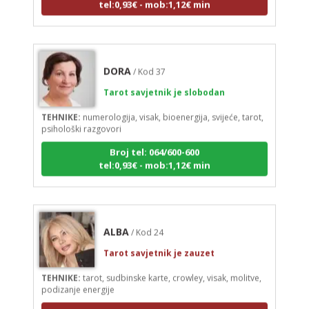
DORA
/ Kod 37
Tarot savjetnik je slobodan
TEHNIKE:
numerologija, visak, bioenergija, svijeće, tarot,
psihološki razgovori
Broj tel: 064/600-600
tel:0,93€ - mob:1,12€ min
ALBA
/ Kod 24
Tarot savjetnik je zauzet
TEHNIKE:
tarot, sudbinske karte, crowley, visak, molitve,
podizanje energije
Broj tel: 064/600-600