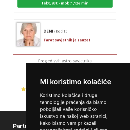
DENI
/ Kod 15
Tarot savjetnik je zauzet
TEHNIKE:
tarot, tarot marseille, ljubavni tarot, visak
Broj tel: 064/600-600
Pregled svih astro savjetnika
tel:0,93€ - mob:1,12€ min
Mi koristimo kolačiće
Ocjena:
4.8 / 5 (338 ocjena)
VIKTORIJA
/ Kod 369
Koristimo kolačiće i druge
Tarot savjetnik je zauzet
tehnologije praćenja da bismo
poboljšali vaše korisničko
TEHNIKE:
astrologija, numerologija, tarot, radiestezija
iskustvo na našoj web stranici,
Broj tel: 064/600-600
kako bismo vam prikazali
tel:0,93€ - mob:1,12€ min
Partnerski portali