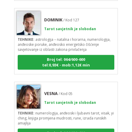
DOMINIK
/ Kod 127
Tarot savjetnik je slobodan
TEHNIKE:
astrologija – natalna i horarna, numerologija,
anđeoske poruke, anđeosko energetsko čišćenje
savjetovanje iz oblasti zakona privlačenja
Broj tel: 064/600-600
tel:0,93€ - mob:1,12€ min
VESNA
/ Kod 05
Tarot savjetnik je slobodan
TEHNIKE:
numerologija, anđeoski i ljubavni tarot, visak, yi
ching, knjiga promjena mudrosti, rune, izrada runskih
amajlija
Broj tel: 064/600-600