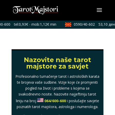
0-600
tel:0,93€ - mob:1,12€ min
0590/40-602
53,10 ден./
Nazovite naše tarot
majstore za savjet
Profesionalno tumačenje tarot i astroloških karata
te brojeva vaše sudbine. Vizije koje će promjeniti
pogled na život i probleme s kojima se
svakodnevno nosite. Nazovite najjeftiniju tarot
liniju na broj
064/600-600
i poslušajte savjete
poznatih tarot majstora, astrologa i numerologa.