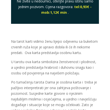
Ne živite u nedoumici, otkrijte pravu istinu samo
jednim pozivom. Cijena razgovora:
tel:0,93€ -
mob:1,12€ min
.
Na tarot karti vidimo ženu lijepo odjevenu sa buketom
crvenih ruža koje je upravo dobila ili će ih nekome
predati. Ova karta predstavlja osobnu kartu.
U tarotu ova karta simbolizira ženstvenost i plodnost,
a ujedno predstavlja hrabrost i duhovnu snagu kao i
osobu od povjerenja na najvišem položaju.
Po tumačenju tarota Dama je osobna karta i treba je
pažljivo interpretirati jer ona zahtjeva poštovanje i
pozornost. Susjedne karte govore o njezinim
najdubljim mislima i osjećajima, a ujedno i navješćuju
događaje i situacije koje se mogu očekivati. Zato je